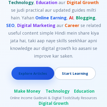
Technology
,
Education
aur
Digital Growth
se judi practical aur updated guides milti
hain. Yahan
Online Earning
,
AI
,
Blogging
,
SEO
,
Digital Marketing
aur
Career
se related
useful content simple Hindi mein share kiya
jata hai, taki aap naye skills seekhkar apni
knowledge aur digital growth ko aasani se
improve kar saken.
Explore Articles
Start Learning
Make Money
Technology
Education
Online Income Guides
AI & Digital Tools
Study Resources
Digital Growth