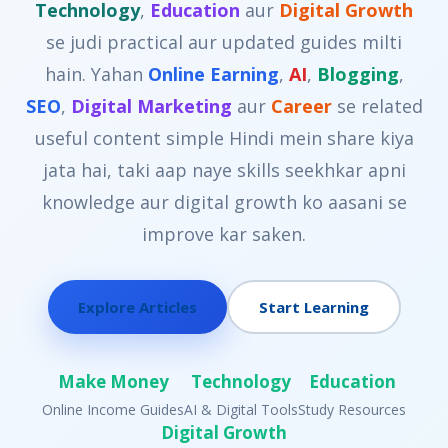
Technology
,
Education
aur
Digital Growth
se judi practical aur updated guides milti
hain. Yahan
Online Earning
,
AI
,
Blogging
,
SEO
,
Digital Marketing
aur
Career
se related
useful content simple Hindi mein share kiya
jata hai, taki aap naye skills seekhkar apni
knowledge aur digital growth ko aasani se
improve kar saken.
Explore Articles
Start Learning
Make Money
Technology
Education
Online Income Guides
AI & Digital Tools
Study Resources
Digital Growth