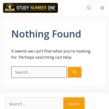
Skip
Me
to
content
Nothing Found
It seems we can’t find what you’re looking
for. Perhaps searching can help.
Search
for:
Search
Search